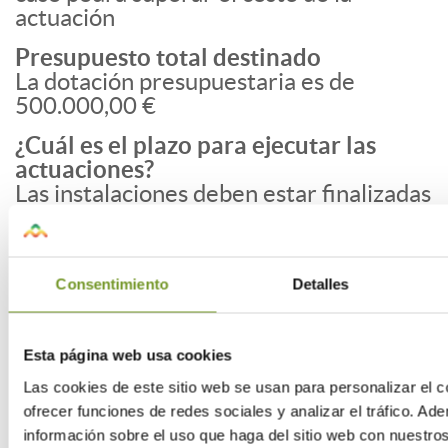
actuación
Presupuesto total destinado
La dotación presupuestaria es de
500.000,00 €
¿Cuál es el plazo para ejecutar las
actuaciones?
Las instalaciones deben estar finalizadas
entre el 1 de agosto de 2025 y el 31
julio de 2026
¿Cuál es el plazo para justificar las
Consentimiento
Detalles
actuaciones?
Tres meses (hasta el 31 octubre de
2026)
Esta página web usa cookies
¿Cuál es el plazo para solicitarla?
Las cookies de este sitio web se usan para personalizar el c
El plazo de presentación de solicitudes
ofrecer funciones de redes sociales y analizar el tráfico. 
es hasta el 31 julio de 2026 desde el día
información sobre el uso que haga del sitio web con nuestro