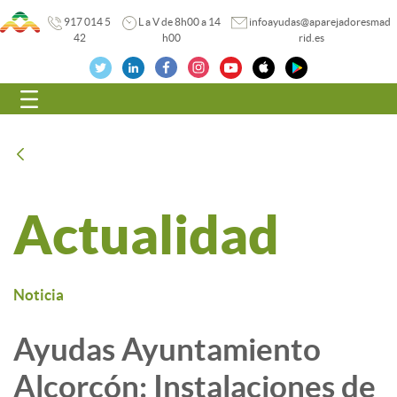
917 014 5
L a V de 8h00 a 14
infoayudas@aparejadoresmad
42
h00
rid.es
Navegación
Atrás
Actualidad
Noticia
Ayudas Ayuntamiento
Alcorcón: Instalaciones de