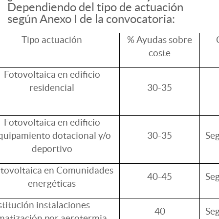
Dependiendo del tipo de actuación
según Anexo I de la convocatoria:
Tipo actuación
% Ayudas sobre
coste
Fotovoltaica en edificio
residencial
30-35
Fotovoltaica en edificio
quipamiento dotacional y/o
30-35
Seg
deportivo
tovoltaica en Comunidades
40-45
Seg
energéticas
stitución instalaciones
40
Seg
imatización por aerotermia