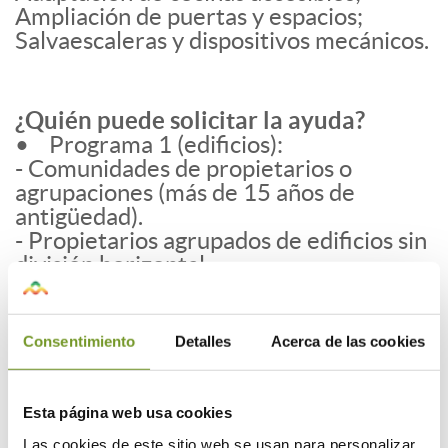
Ampliación de puertas y espacios;
Salvaescaleras y dispositivos mecánicos.
¿Quién puede solicitar la ayuda?
• Programa 1 (edificios):
- Comunidades de propietarios o
agrupaciones (más de 15 años de
antigüedad).
- Propietarios agrupados de edificios sin
división horizontal.
- Cooperativas de propietarios.
• Programa 2 (viviendas, viviendas
unifamiliares)
Consentimiento
Detalles
Acerca de las cookies
- Personas físicas propietarias,
arrendatarias o usufructuarias.
Requisitos a cumplir: deberá constituir
Esta página web usa cookies
su vivienda habitual en el que resida al
Las cookies de este sitio web se usan para personalizar