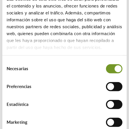
menos una persona ≥ 65 años o con
el contenido y los anuncios, ofrecer funciones de redes
discapacidad ≥ 33 %
sociales y analizar el tráfico. Además, compartimos
información sobre el uso que haga del sitio web con
nuestros partners de redes sociales, publicidad y análisis
¿Cuál es la cuantía de las ayudas?
web, quienes pueden combinarla con otra información
• Programa 1 (edificios):
que les haya proporcionado o que hayan recopilado a
- 20% máximo 20.000 € por actuación
partir del uso que haya hecho de sus servicios.
- 20% máximo 25.000 € en caso de
realizar varias actuaciones
Selección
• Programa 2 (viviendas, viviendas
Necesarias
de
unifamiliares):
consentimiento
- 75% máximo 1.200 € por actuación
- 75% máximo 2.000 € en caso de
Preferencias
realizar varias actuaciones
Estadística
Inversión mínima de 1.000 €
Hasta agotar fondos.
Concesión de ayudas en régimen de
Marketing