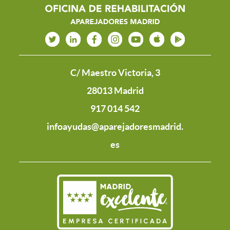
C/ Maestro Victoria, 3
28013 Madrid
917 014 542
infoayudas@aparejadoresmadrid.
es