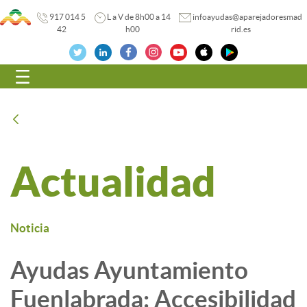
917 014 5
L a V de 8h00 a 14
infoayudas@aparejadoresmad
42
h00
rid.es
Navegación
Atrás
Actualidad
Noticia
Ayudas Ayuntamiento
Fuenlabrada: Accesibilidad