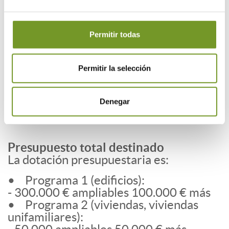
concurrencia no competitiva, el orden
de prelación quedará establecido por la
fecha y hora de la entrada del
Permitir todas
expediente en el registro.
Las subvenciones son compatibles con
otras ayudas para la misma finalidad. No
Permitir la selección
obstante, el importe de éstas en ningún
caso podrá superar el coste de la
Denegar
actuación
Presupuesto total destinado
La dotación presupuestaria es:
• Programa 1 (edificios):
- 300.000 € ampliables 100.000 € más
• Programa 2 (viviendas, viviendas
unifamiliares):