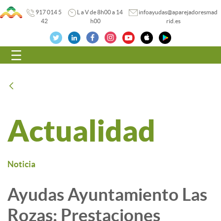
917 014 5
L a V de 8h00 a 14
infoayudas@aparejadoresmad
42
h00
rid.es
Navegación
Atrás
Actualidad
Noticia
Ayudas Ayuntamiento Las
Rozas: Prestaciones