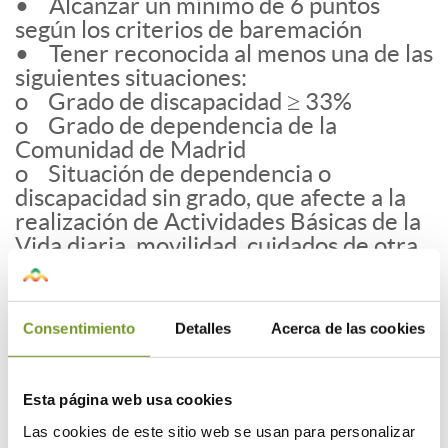
• Alcanzar un mínimo de 6 puntos
según los criterios de baremación
• Tener reconocida al menos una de las
siguientes situaciones:
o Grado de discapacidad ≥ 33%
o Grado de dependencia de la
Comunidad de Madrid
o Situación de dependencia o
discapacidad sin grado, que afecte a la
realización de Actividades Básicas de la
Vida diaria, movilidad, cuidados de otra
persona, necesidad de ayuda a domicilio
o problemática social o de riesgo,
mediante informe médico o de los
Consentimiento
Detalles
Acerca de las cookies
servicios sociales municipales
¿Qué actuaciones se subvencionan?
Esta página web usa cookies
• Reformas de la vivienda habitual
Las cookies de este sitio web se usan para personalizar
para mejorar la accesibilidad mediante