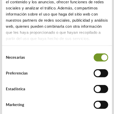
el contenido y los anuncios, ofrecer funciones de redes
la eliminación de barreras
sociales y analizar el tráfico. Además, compartimos
arquitectónicas, movilidad interior y
información sobre el uso que haga del sitio web con
eficiencia energética.
nuestros partners de redes sociales, publicidad y análisis
• Instalación equipamientos
web, quienes pueden combinarla con otra información
domiciliarios que favorezcan la
que les haya proporcionado o que hayan recopilado a
promoción de la autonomía personal y la
partir del uso que haya hecho de sus servicios.
promoción de la accesibilidad en
situaciones de dificultad
socioeconómica, discapacidad,
Selección
enfermedad o riesgo de exclusión social
Necesarias
de
y la prestación de apoyos que posibiliten
consentimiento
viviendas conectadas mediante medios
Preferencias
tecnológicos, sistemas de conectividad y
domótica
Las actuaciones concretas se pueden
Estadística
encontrar en las bases reguladoras
Serán subvencionables los gastos
Marketing
realizados entre el 20 de marzo de
2025 y el 20 marzo del 2026