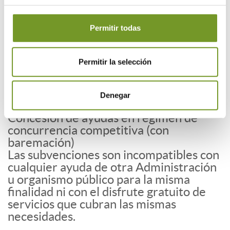
Permitir todas
¿Cuál es la cuantía de las ayudas?
Máximo el 90% del coste total, con un
máximo de 3.121 € anuales por
Permitir la selección
beneficiario o unidad de convivencia,
hasta agotar los fondos.
El crédito presupuestario asciende a
Denegar
50.000 €.
Concesión de ayudas en régimen de
concurrencia competitiva (con
baremación)
Las subvenciones son incompatibles con
cualquier ayuda de otra Administración
u organismo público para la misma
finalidad ni con el disfrute gratuito de
servicios que cubran las mismas
necesidades.