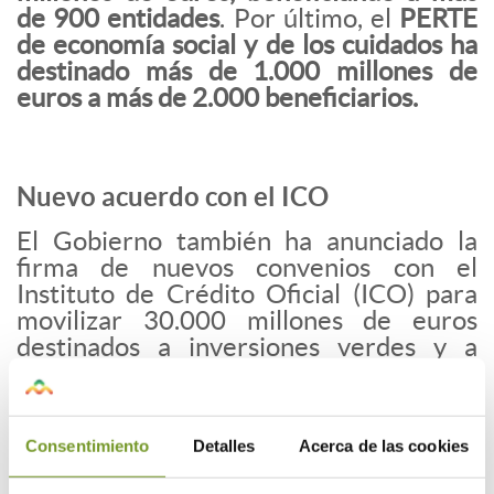
de 900 entidades
. Por último, el
PERTE
de economía social y de los cuidados ha
destinado más de 1.000 millones de
euros a más de 2.000 beneficiarios.
Nuevo acuerdo con el ICO
El Gobierno también ha anunciado la
firma de nuevos convenios con el
Instituto de Crédito Oficial (ICO) para
movilizar 30.000 millones de euros
destinados a inversiones verdes y a
apoyar a pymes y microempresas. Estas
inversiones se canalizarán mediante dos
líneas específicas:
ICO Verde, con
Consentimiento
Detalles
Acerca de las cookies
22.000 millones de euros para fomentar
créditos en proyectos de transición