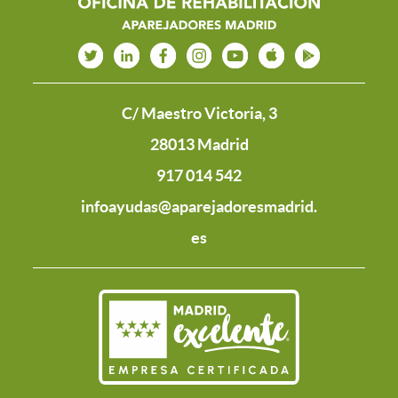
C/ Maestro Victoria, 3
28013 Madrid
917 014 542
infoayudas@aparejadoresmadrid.
es