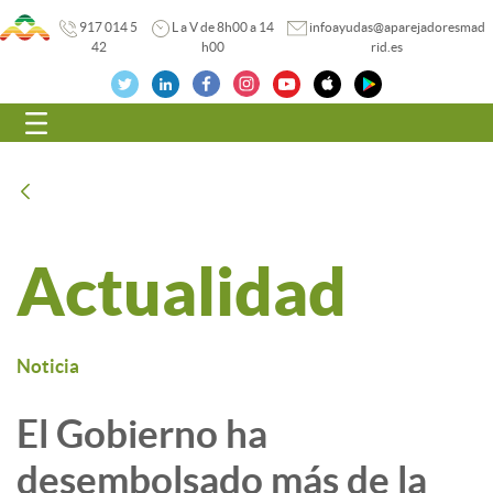
917 014 5
L a V de 8h00 a 14
infoayudas@aparejadoresmad
42
h00
rid.es
Navegación
Atrás
Actualidad
Noticia
El Gobierno ha
desembolsado más de la