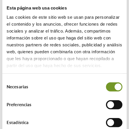
ecológica
, energías renovables,
Esta página web usa cookies
eficiencia energética, movilidad
sostenible y economía circular; y la
Las cookies de este sitio web se usan para personalizar
línea
ICO Empresas y Emprendedores,
el contenido y los anuncios, ofrecer funciones de redes
que destinará más de 8.000 millones de
sociales y analizar el tráfico. Además, compartimos
euros al fortalecimiento del tejido
información sobre el uso que haga del sitio web con
empresarial.
nuestros partners de redes sociales, publicidad y análisis
web, quienes pueden combinarla con otra información
Las entidades financieras
que les haya proporcionado o que hayan recopilado a
desempeñarán un papel crucial en este
partir del uso que haya hecho de sus servicios.
proceso, gestionando aproximadamente
el
70% de los recursos.
Cuerpo destacó
Selección
que,
sumando estos 30.000 millones a
Necesarias
de
los 20.000 millones del Fondo de
consentimiento
Resiliencia Autonómica del Banco
Europeo de Inversiones, se alcanza un
Preferencias
total de 50.000 millones de euros
destinados a impulsar sectores
Estadística
estratégicos de la economía española.