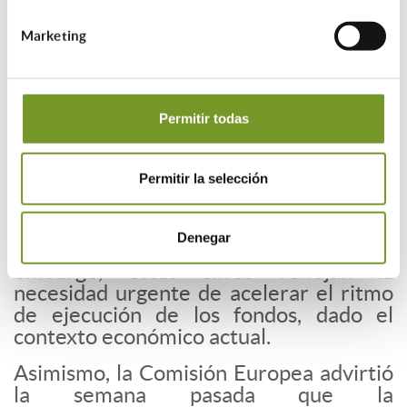
Marketing
¿Cuánto ha llegado al bolsillo?
Pero si se observa el pago que
realmente ha llegado a los bolsillos, en
Permitir todas
los últimos tres años del inicio del Plan
de Recuperación, España ha
Permitir la selección
desembolsado un total de 18.000
millones de euros. Esto incluye
2.400
millones en 2021
,
5.200 millones en
Denegar
2022
y
10.200 millones en 2023
. Sin
embargo, estas cifras reflejan la
necesidad urgente de acelerar el ritmo
de ejecución de los fondos, dado el
contexto económico actual.
Asimismo, la Comisión Europea advirtió
la semana pasada que la