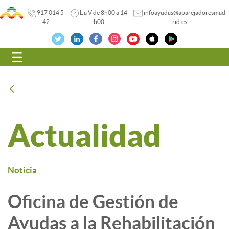
917 014 5
L a V de 8h00 a 14
infoayudas@aparejadoresmad
42
h00
rid.es
Navegación
Atrás
Actualidad
Noticia
Oficina de Gestión de
Ayudas a la Rehabilitación