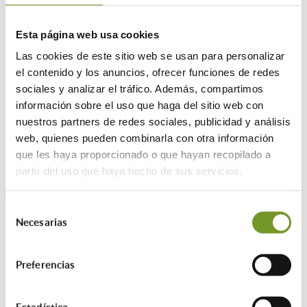
exclusivamente por correo
electrónico.
Esta página web usa cookies
Las cookies de este sitio web se usan para personalizar
el contenido y los anuncios, ofrecer funciones de redes
La Oficina de Gestión de Ayudas a la
sociales y analizar el tráfico. Además, compartimos
Rehabilitación Energética permanecerá
información sobre el uso que haga del sitio web con
abierta todo el mes de agosto
nuestros partners de redes sociales, publicidad y análisis
atendiendo, entre el 5 y el 23,
web, quienes pueden combinarla con otra información
exclusivamente por correo electrónico
que les haya proporcionado o que hayan recopilado a
(infoayudas@aparejadoresmadrid.es) en
partir del uso que haya hecho de sus servicios.
su horario habitual de lunes a viernes de
9h00 a 14h00.
Selección
Necesarias
de
consentimiento
26/07/2024
Preferencias
ETIQUETAS:
Estadística