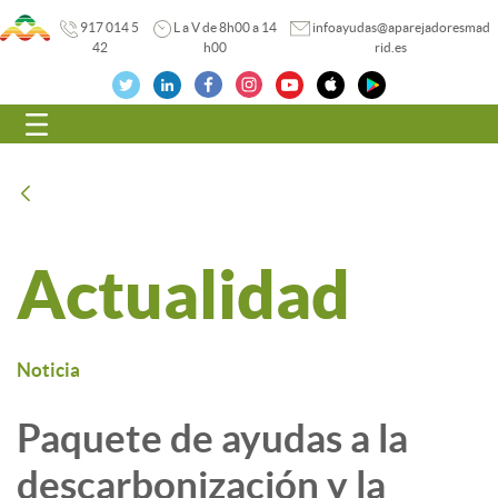
917 014 5
L a V de 8h00 a 14
infoayudas@aparejadoresmad
42
h00
rid.es
Navegación
Atrás
Actualidad
Noticia
Paquete de ayudas a la
descarbonización y la