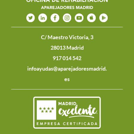
C/ Maestro Victoria, 3
28013 Madrid
917 014 542
infoayudas@aparejadoresmadrid.
es