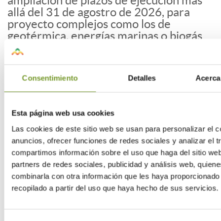
ampliación de plazos de ejecución más
allá del 31 de agostro de 2026, para
proyecto complejos como los de
geotérmica, energías marinas o biogás
financiados con el PRTR.
3. Impulso a la movilidad eléctrica
Consentimiento
Detalles
Acerca
Instalación de puntos de recarga en
grandes vías (Moves Corredores) con un
presupuesto entre 150 a 200 millones.
Esta página web usa cookies
Flotas de reparto electrificados (Moves
Las cookies de este sitio web se usan para personalizar el c
Flotas) con un presupuesto de 50
anuncios, ofrecer funciones de redes sociales y analizar el t
millones.
compartimos información sobre el uso que haga del sitio we
partners de redes sociales, publicidad y análisis web, quien
combinarla con otra información que les haya proporcionado
4. Soluciones Térmicas innovadores
recopilado a partir del uso que haya hecho de sus servicios.
en el ámbito industrial y residencial
Cogeneración con combustibles fósiles
con un presupuesto de 40 a 75 millones.