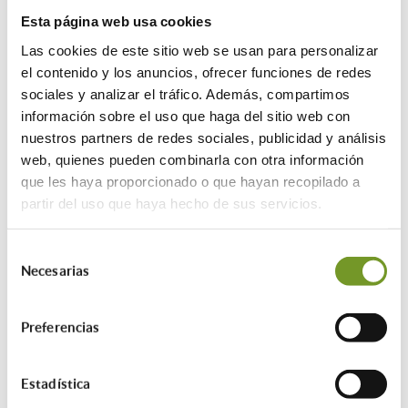
Ayudas para adaptar viviendas
: hasta
Esta página web usa cookies
30.000 euros
Las cookies de este sitio web se usan para personalizar
En el caso de la adaptación de las
el contenido y los anuncios, ofrecer funciones de redes
viviendas, el Ayuntamiento de Madrid
sociales y analizar el tráfico. Además, compartimos
financia hasta 30.000 euros a personas
información sobre el uso que haga del sitio web con
con una discapacidad igual o superior al
nuestros partners de redes sociales, publicidad y análisis
75%. Para vecinos con una discapacidad
web, quienes pueden combinarla con otra información
igual o superior al 33% e inferior al 65%,
que les haya proporcionado o que hayan recopilado a
tendrán cubiertas la mitad de las
partir del uso que haya hecho de sus servicios.
actuaciones, con un máximo de hasta
14.000 euros. Cuando sea entre el 65 y
Selección
el 75%, la subvención será del 70%,
Necesarias
de
hasta 25.000 euros. En el caso de las
consentimiento
personas con enfermedades raras, se
subvenciona el 70% del coste de la
Preferencias
actuación, con una cuantía máxima de
subvención de 25.000 euros.
Estadística