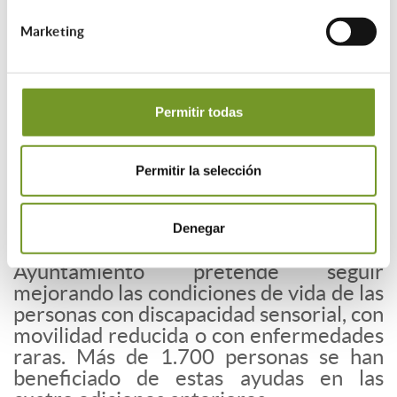
En la convocatoria de 2024 del Plan
Adapta, el Ayuntamiento vuelve a lanzar
Marketing
una
línea para locales comerciales
. En
este caso, subvenciona el 70% del coste
de actuación, hasta los 20.000 euros,
mientras que si está relacionado con las
Permitir todas
personas con discapacidad o
enfermedades raras como ortopedias o
farmacias, financia hasta el 90%, con un
Permitir la selección
máximo de 30.000 euros
subvencionables.
Denegar
Con la nueva edición del Plan Adapta, el
Ayuntamiento pretende seguir
mejorando las condiciones de vida de las
personas con discapacidad sensorial, con
movilidad reducida o con enfermedades
raras. Más de 1.700 personas se han
beneficiado de estas ayudas en las