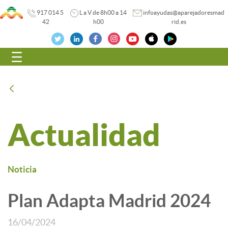
917 014 5
L a V de 8h00 a 14
infoayudas@aparejadoresmad
42
h00
rid.es
Navegación
Atrás
Actualidad
Noticia
Plan Adapta Madrid 2024
16/04/2024