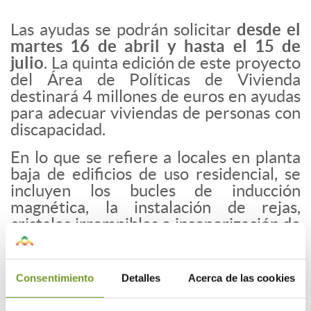
Las ayudas se podrán solicitar
desde el
martes 16 de abril y hasta el 15 de
julio
. La quinta edición de este proyecto
del Área de Políticas de Vivienda
destinará 4 millones de euros en ayudas
para adecuar viviendas de personas con
discapacidad.
En lo que se refiere a locales en planta
baja de edificios de uso residencial, se
incluyen los bucles de inducción
magnética, la instalación de rejas,
cristales irrompibles o insonorización de
estancias que favorezcan la seguridad
en las personas con discapacidad
intelectual y las obras de adaptación del
Consentimiento
Detalles
Acerca de las cookies
local.