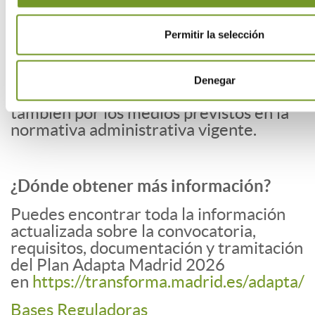
Madrid.
•
Sede Electrónica
Permitir la selección
Las personas físicas no obligadas a
relacionarse electrónicamente con la
Denegar
Administración podrán presentarla
también por los medios previstos en la
normativa administrativa vigente.
¿Dónde obtener más información?
Puedes encontrar toda la información
actualizada sobre la convocatoria,
requisitos, documentación y tramitación
del Plan Adapta Madrid 2026
en
https://transforma.madrid.es/adapta/
Bases Reguladoras