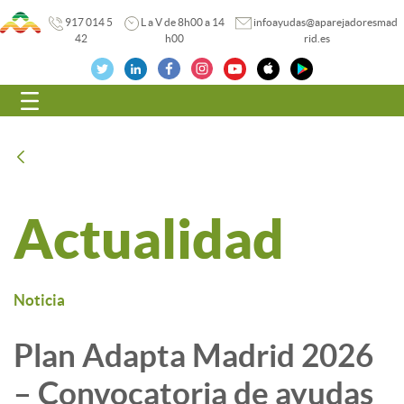
917 014 5
L a V de 8h00 a 14
infoayudas@aparejadoresmad
42
h00
rid.es
Navegación
Atrás
Actualidad
Noticia
Plan Adapta Madrid 2026
– Convocatoria de ayudas