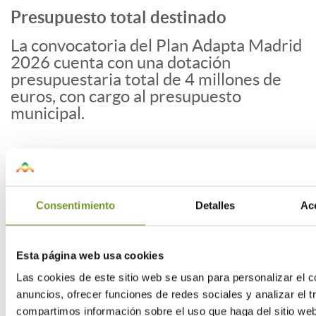
Presupuesto total destinado
La convocatoria del Plan Adapta Madrid
2026 cuenta con una dotación
presupuestaria total de 4 millones de
euros, con cargo al presupuesto
municipal.
¿Cuál es el plazo para solicitarla?
El plazo de presentación de solicitudes
Consentimiento
Detalles
Ace
se abre el 28 de abril de 2026 y
finalizará el 27 de julio de 2026, ambos
inclusive.
Esta página web usa cookies
Las cookies de este sitio web se usan para personalizar el c
anuncios, ofrecer funciones de redes sociales y analizar el t
¿Cuál es el plazo para ejecutar las
compartimos información sobre el uso que haga del sitio we