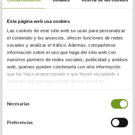
puertas, ventanas…; y continuando con
la
estanqueidad
, que tiene por finalidad
el evitar las fugas de aire por rejillas o
Esta página web usa cookies
huecos de ventanas, por grietas en la
Las cookies de este sitio web se usan para personalizar
pared, etcétera.
el contenido y los anuncios, ofrecer funciones de redes
sociales y analizar el tráfico. Además, compartimos
Además, habrá que efectuar acciones de
información sobre el uso que haga del sitio web con
mejora en
ventilación
, para disponer de
nuestros partners de redes sociales, publicidad y análisis
un sistema adecuado que permita
web, quienes pueden combinarla con otra información
reducir la demanda de calor hasta en un
que les haya proporcionado o que hayan recopilado a
90%; e
iluminación
, siendo
partir del uso que haya hecho de sus servicios.
recomendable que se cuente con un
sistema de alumbrado, optando por uno
inteligente y buscando aprovechar la luz
Selección
natural todo lo posible.
Necesarias
de
consentimiento
Para completar la rehabilitación
Preferencias
energética de la vivienda, se aconseja la
instalación de sistemas que
favorezcan