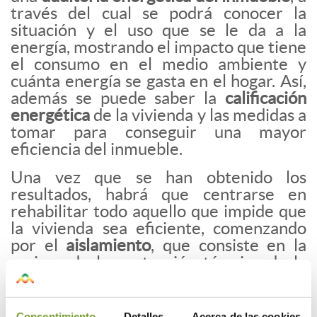
través del cual se podrá conocer la
situación y el uso que se le da a la
energía, mostrando el impacto que tiene
el consumo en el medio ambiente y
cuánta energía se gasta en el hogar. Así,
además se puede saber la
calificación
energética
de la vivienda y las medidas a
tomar para conseguir una mayor
eficiencia del inmueble.
Una vez que se han obtenido los
resultados, habrá que centrarse en
rehabilitar todo aquello que impide que
la vivienda sea eficiente, comenzando
por el
aislamiento
, que consiste en la
mejora de la protección térmica de la
vivienda, principalmente por el tejado y
la fachada, pero teniendo en cuenta
otros puntos de la vivienda como
Consentimiento
Detalles
Acerca de las cookies