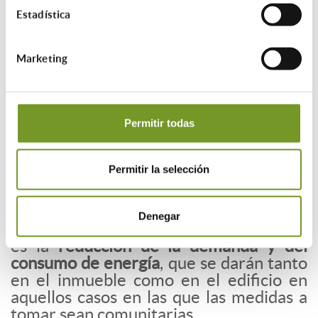
el empleo de energías renovables
,
Estadística
recurriendo al uso de paneles solares,
geotermia o aerotermia, entre otros, de
manera que se pueda optimizar el
Marketing
consumo eléctrico.
Permitir todas
Beneficios de la rehabilitación
energética de la vivienda
Permitir la selección
Apostar por la
rehabilitación
energética
en un inmueble aportará
diferentes mejoras a la vivienda, entre
Denegar
las que se encuentra la más obvia, que
es la
reducción de la demanda y del
consumo de energía
, que se darán tanto
en el inmueble como en el edificio en
aquellos casos en las que las medidas a
tomar sean comunitarias.