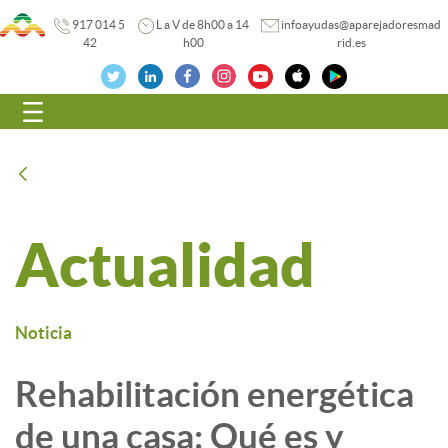
917 014 5
L a V de 8h00 a 14
infoayudas@aparejadoresmad
42
h00
rid.es
Navegación
Atrás
Actualidad
Noticia
Rehabilitación energética
de una casa: Qué es y