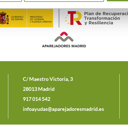
C/ Maestro Victoria, 3
28013 Madrid
917 014 542
infoayudas@aparejadoresmadrid.es