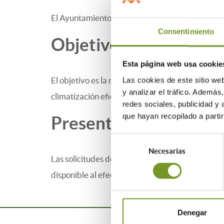
El Ayuntamiento de Madrid ha activado las ayu
Consentimiento
Objetivo
Esta página web usa cookie
El objetivo es la renovación de instalaciones té
Las cookies de este sitio we
y analizar el tráfico. Ademá
climatización eficiente de bajas emisiones, llev
redes sociales, publicidad y
que hayan recopilado a parti
Presentación de solic
Selección
Necesarias
de
Las solicitudes de ayuda se presentarán por med
consentimiento
disponible al efecto en
www.cambia360.es
, po
Denegar