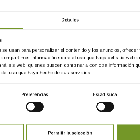
das del Programa Cambia 360, con una dotación económica de 
Detalles
s
rmicas de calefacción y climatización basadas en procesos de co
b se usan para personalizar el contenido y los anuncios, ofrecer
s, compartimos información sobre el uso que haga del sitio web 
adas a cabo en el municipio de Madrid, y estructuradas en los s
 análisis web, quienes pueden combinarla con otra información q
r del uso que haya hecho de sus servicios.
itudes
Preferencias
Estadística
ios electrónicos, a través de las empresas instaladoras adheri
r las empresas instaladora adherida, que previamente se han t
Permitir la selección