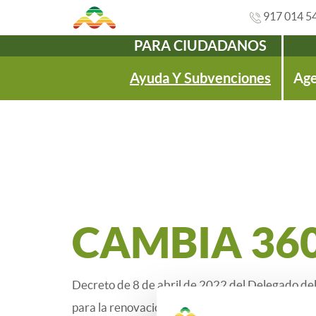
917 014 5
PARA CIUDADANOS
Navegación
Ayuda Y Subvenciones
Age
CAMBIA 36
Decreto de 8 de abril de 2022 del Delegado de
para la renovación de instalaciones térmicas de