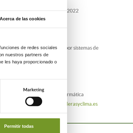
5.500.000 €, para el ejercicio 2022
Acerca de las cookies
mbustión fósil y su sustitución por sistemas de
 funciones de redes sociales
con nuestros partners de
iguientes ámbitos:
ue les haya proporcionado o
Marketing
das, mediante la aplicación informática
enido que registrar en
www.calderasyclima.es
Permitir todas