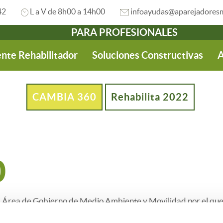
42
L a V de 8h00 a 14h00
infoayudas@aparejadoresm
PARA PROFESIONALES
nte Rehabilitador
Soluciones Constructivas
A
CAMBIA 360
Rehabilita 2022
0
l Área de Gobierno de Medio Ambiente y Movilidad por el que
 calefacción y climatización de la anualidad 2022